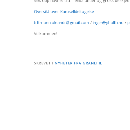
Søk opp navnet ditt i lenka under og gi oss beskje
Oversikt over Karuselldeltagelse
trftmoen.oleandr@gmail.com
/
inger@gholth.no
/
p
Velkommen!
SKREVET I
NYHETER FRA GRANLI IL