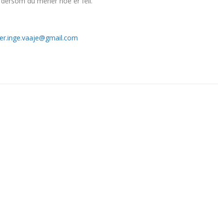
d dersom du mener noe er feil.
er.inge.vaaje@gmail.com