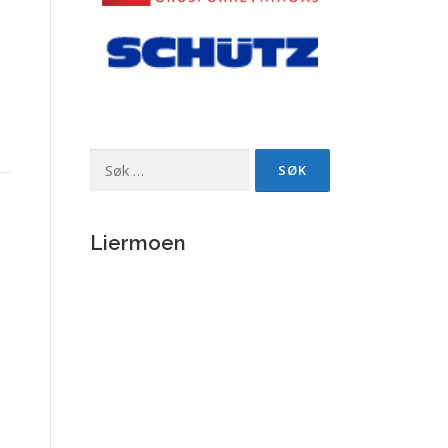
Søk
etter:
Liermoen