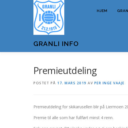
Gå
til
HJEM
GRANL
innhold
GRANLI INFO
Premieutdeling
POSTET PÅ
17. MARS 2019
AV
PER INGE VAAJE
Premieutdeling for skikarusellen blir på Liermoen 20
Premie til alle som har fullført minst 4 renn.