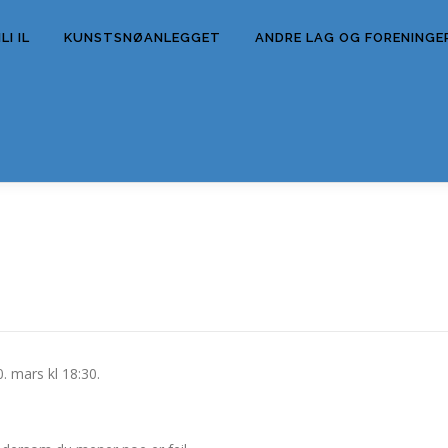
I IL
KUNSTSNØANLEGGET
ANDRE LAG OG FORENINGE
. mars kl 18:30.