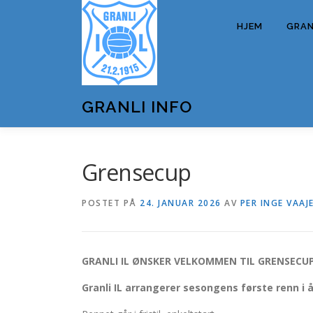
Gå
til
HJEM
GRANL
innhold
GRANLI INFO
Grensecup
POSTET PÅ
24. JANUAR 2026
AV
PER INGE VAAJ
GRANLI IL ØNSKER VELKOMMEN TIL GRENSECU
Granli IL arrangerer sesongens første renn i 