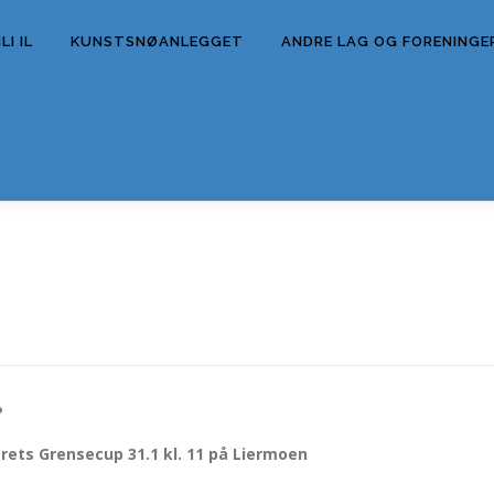
I IL
KUNSTSNØANLEGGET
ANDRE LAG OG FORENINGE
E
P
årets Grensecup 31.1 kl. 11 på Liermoen