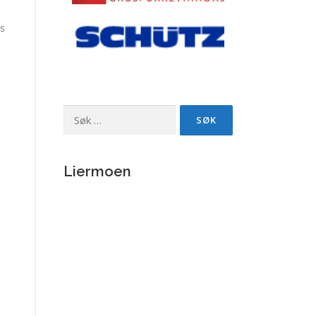
bs
Søk
etter:
Liermoen