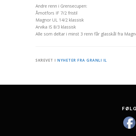
Andre renn i Grensecupen:
Åmotfors IF 7/2 fristil
Magnor UL 14/2 klassisk
Arvika IS 8/3 klassisk
Alle som deltar i minst 3 renn får glasskål fra Magno
SKREVET I
NYHETER FRA GRANLI IL
FØL