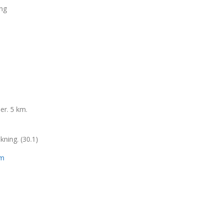
ing
er. 5 km.
ekning. (30.1)
om