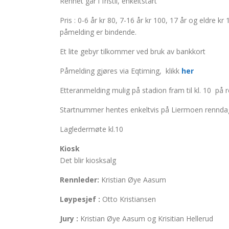
Rennet går i fristil, enkeltstart
Pris : 0-6 år kr 80, 7-16 år kr 100, 17 år og eldre 
påmelding er bindende.
Et lite gebyr tilkommer ved bruk av bankkort
Påmelding gjøres via Eqtiming, klikk
her
Etteranmelding mulig på stadion fram til kl. 10 på
Startnummer hentes enkeltvis på Liermoen rennda
Lagledermøte kl.10
Kiosk
Det blir kiosksalg
Rennleder:
Kristian Øye Aasum
Løypesjef :
Otto Kristiansen
Jury :
Kristian Øye Aasum og Krisitian Hellerud