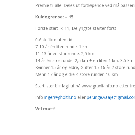
Premie til alle. Deles ut fortløpende ved målpasser
Kuldegrense: – 15
Første start kl.11, De yngste starter først
0-6 år 1km uten tid.
7-10 år én liten runde. 1 km
11-13 år én stor runde. 2,5 km
14 år én stor runde. 2,5 km + én liten 1 km. 3,5 km
Kvinner 15 år og eldre, Gutter 15-16 år 2 store rund
Menn 17 år og eldre 4 store runder. 10 km
Startlister blir lagt ut på www.granli-info.no etter tr
Info
inger@gholth.no
eller
per.inge.vaaje@gmail.c
Vel møtt!