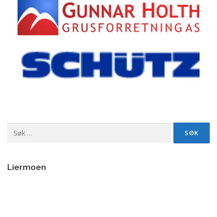
Søk
etter:
Liermoen