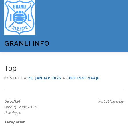
Gå
til
innhold
GRANLI INFO
HJEM
GRANLI IL
KUNSTSNØANLEGGET
Top
POSTET PÅ
28. JANUAR 2025
AV
PER INGE VAAJE
ANDRE LAG OG FORENINGER
ARRANGEMENTER
Dato/tid
Kart utilgjengelig
OM GRANLI INFO
Date(s) - 28/01/2025
Hele dagen
Kategorier