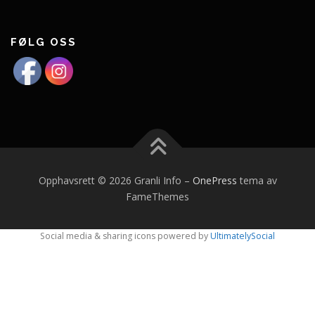
FØLG OSS
Opphavsrett © 2026 Granli Info
–
OnePress
tema av
FameThemes
Social media & sharing icons powered by
UltimatelySocial