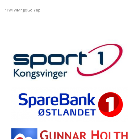
rTWiiWMr JJqGq Yep