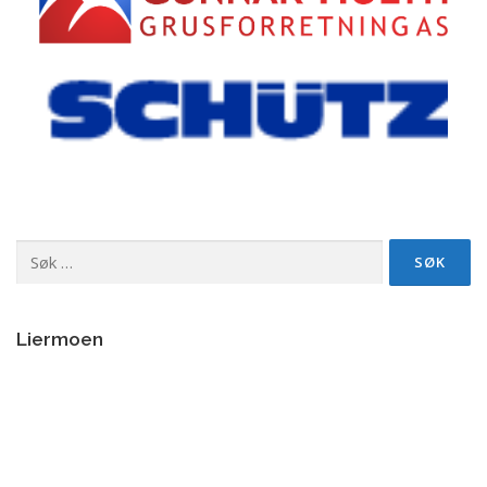
Søk
etter:
Liermoen