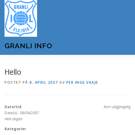
Gå
til
innhold
GRANLI INFO
HJEM
GRANLI IL
KUNSTSNØANLEGGET
Hello
POSTET PÅ
8. APRIL 2007
AV
PER INGE VAAJE
ANDRE LAG OG FORENINGER
ARRANGEMENTER
Dato/tid
Kart utilgjengelig
OM GRANLI INFO
Date(s) - 08/04/2007
Hele dagen
Kategorier