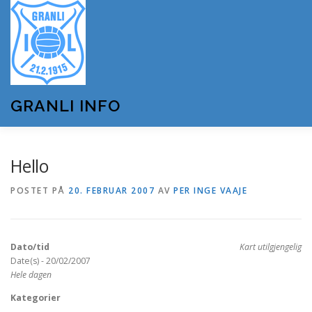
Gå
til
innhold
GRANLI INFO
HJEM
GRANLI IL
KUNSTSNØANLEGGET
Hello
POSTET PÅ
20. FEBRUAR 2007
AV
PER INGE VAAJE
ANDRE LAG OG FORENINGER
ARRANGEMENTER
Dato/tid
Kart utilgjengelig
OM GRANLI INFO
Date(s) - 20/02/2007
Hele dagen
Kategorier