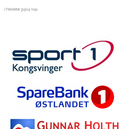
rTWiiWMr JJqGq Yep