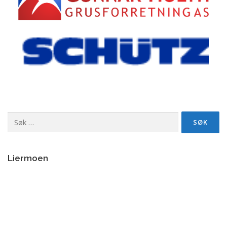
Søk
etter:
Liermoen