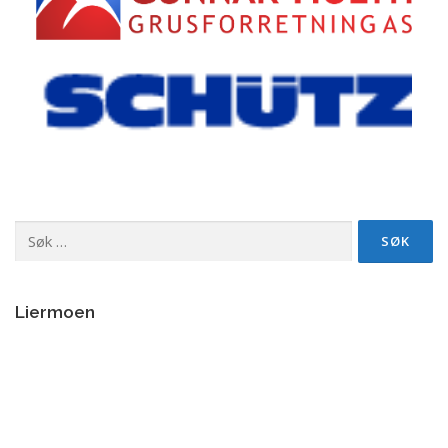
Søk
etter:
Liermoen