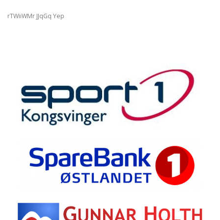
rTWiiWMr JJqGq Yep