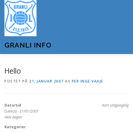
Gå
til
innhold
GRANLI INFO
HJEM
GRANLI IL
KUNSTSNØANLEGGET
Hello
POSTET PÅ
21. JANUAR 2007
AV
PER INGE VAAJE
ANDRE LAG OG FORENINGER
ARRANGEMENTER
Dato/tid
Kart utilgjengelig
OM GRANLI INFO
Date(s) - 21/01/2007
Hele dagen
Kategorier