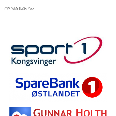
rTWiiWMr JJqGq Yep