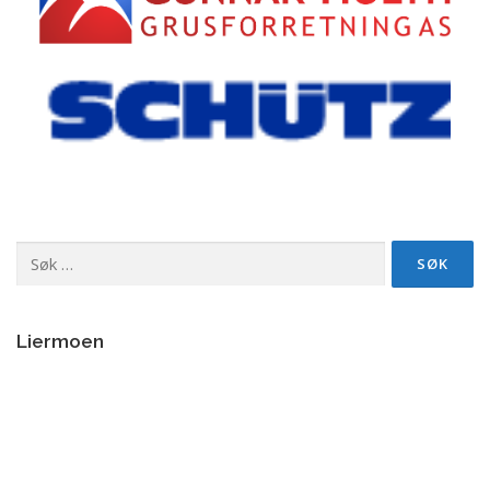
Søk
etter:
Liermoen