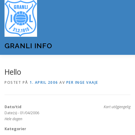
Gå
til
innhold
GRANLI INFO
HJEM
GRANLI IL
KUNSTSNØANLEGGET
Hello
POSTET PÅ
1. APRIL 2006
AV
PER INGE VAAJE
ANDRE LAG OG FORENINGER
ARRANGEMENTER
Dato/tid
Kart utilgjengelig
OM GRANLI INFO
Date(s) - 01/04/2006
Hele dagen
Kategorier