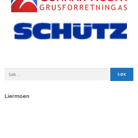
Søk
etter:
Liermoen