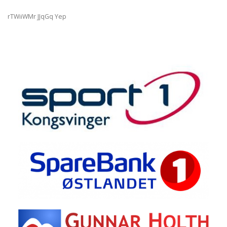
rTWiiWMr JJqGq Yep