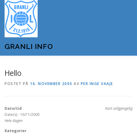
Gå
til
innhold
GRANLI INFO
HJEM
GRANLI IL
KUNSTSNØANLEGGET
Hello
POSTET PÅ
16. NOVEMBER 2005
AV
PER INGE VAAJE
ANDRE LAG OG FORENINGER
ARRANGEMENTER
Dato/tid
Kart utilgjengelig
OM GRANLI INFO
Date(s) - 16/11/2005
Hele dagen
Kategorier