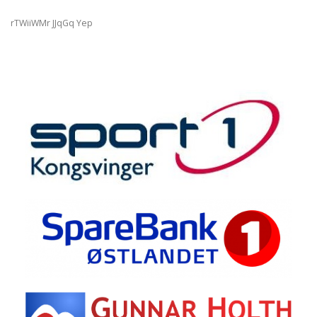
rTWiiWMr JJqGq Yep