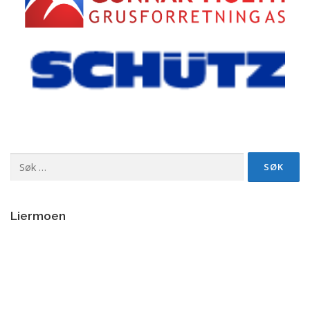
Søk
etter:
Liermoen