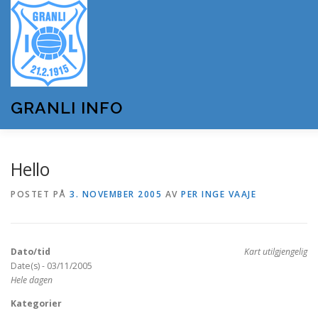
Gå
til
innhold
GRANLI INFO
HJEM
GRANLI IL
KUNSTSNØANLEGGET
Hello
POSTET PÅ
3. NOVEMBER 2005
AV
PER INGE VAAJE
ANDRE LAG OG FORENINGER
ARRANGEMENTER
Dato/tid
Kart utilgjengelig
OM GRANLI INFO
Date(s) - 03/11/2005
Hele dagen
Kategorier