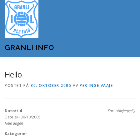
Gå
til
innhold
GRANLI INFO
HJEM
GRANLI IL
KUNSTSNØANLEGGET
Hello
POSTET PÅ
30. OKTOBER 2005
AV
PER INGE VAAJE
ANDRE LAG OG FORENINGER
ARRANGEMENTER
Dato/tid
Kart utilgjengelig
OM GRANLI INFO
Date(s) - 30/10/2005
Hele dagen
Kategorier