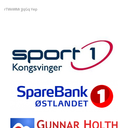
rTWiiWMr JJqGq Yep