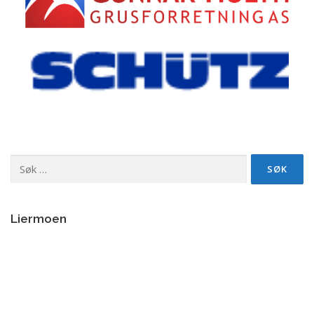
Søk
etter:
Liermoen