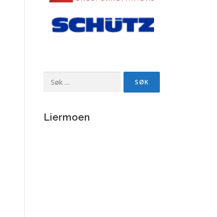
Søk
etter:
Liermoen