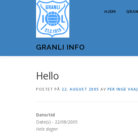
Gå
til
HJEM
GRANL
innhold
GRANLI INFO
Hello
POSTET PÅ
22. AUGUST 2005
AV
PER INGE VAAJ
Dato/tid
Date(s) - 22/08/2005
Hele dagen