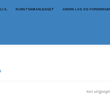
I IL
KUNSTSNØANLEGGET
ANDRE LAG OG FORENINGE
E
Kart utilgjengel