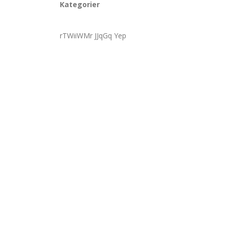
Kategorier
rTWiiWMr JJqGq Yep