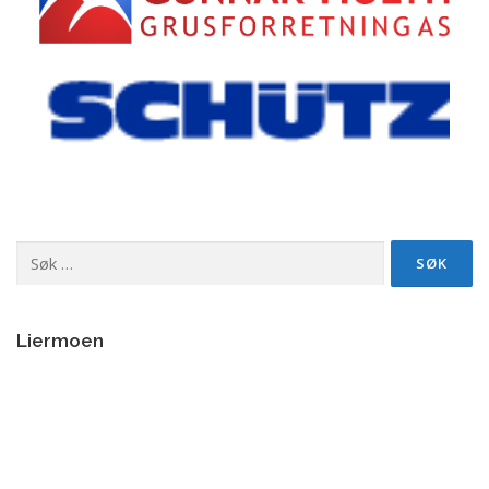
Søk
etter:
Liermoen