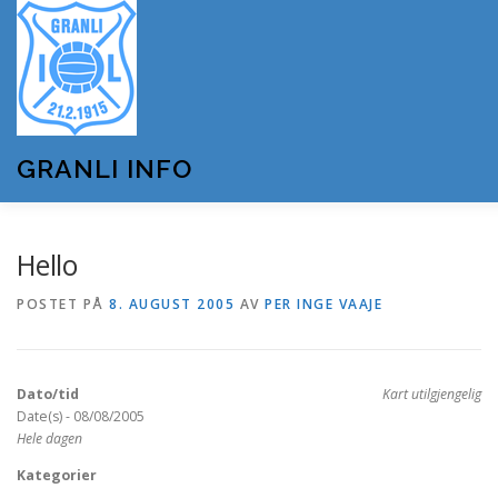
Gå
til
innhold
GRANLI INFO
HJEM
GRANLI IL
KUNSTSNØANLEGGET
Hello
POSTET PÅ
8. AUGUST 2005
AV
PER INGE VAAJE
ANDRE LAG OG FORENINGER
ARRANGEMENTER
Dato/tid
Kart utilgjengelig
OM GRANLI INFO
Date(s) - 08/08/2005
Hele dagen
Kategorier