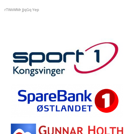
rTWiiWMr JJqGq Yep