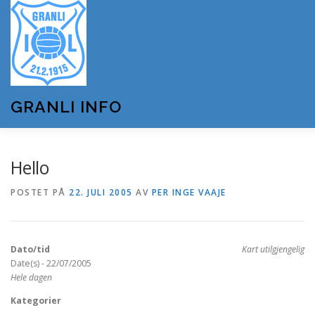
Gå
til
innhold
GRANLI INFO
HJEM
GRANLI IL
KUNSTSNØANLEGGET
Hello
POSTET PÅ
22. JULI 2005
AV
PER INGE VAAJE
ANDRE LAG OG FORENINGER
ARRANGEMENTER
Dato/tid
Kart utilgjengelig
OM GRANLI INFO
Date(s) - 22/07/2005
Hele dagen
Kategorier