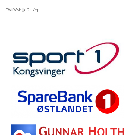
rTWiiWMr JJqGq Yep