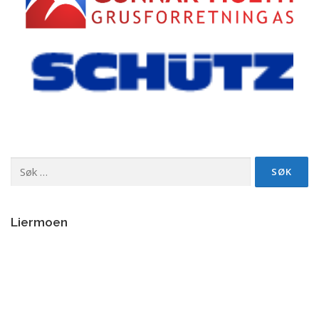
Søk
etter:
Liermoen