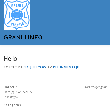
Gå
til
innhold
GRANLI INFO
HJEM
GRANLI IL
KUNSTSNØANLEGGET
Hello
POSTET PÅ
14. JULI 2005
AV
PER INGE VAAJE
ANDRE LAG OG FORENINGER
ARRANGEMENTER
Dato/tid
Kart utilgjengelig
OM GRANLI INFO
Date(s) - 14/07/2005
Hele dagen
Kategorier