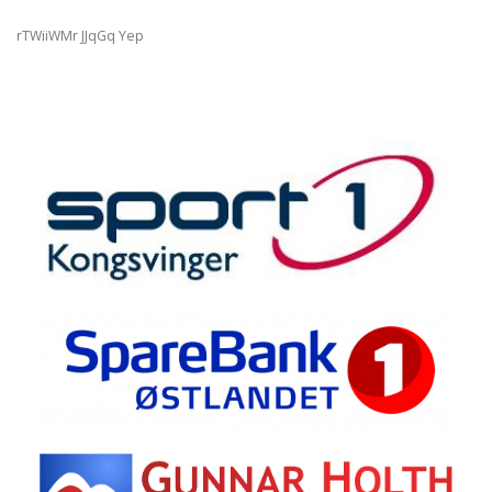
rTWiiWMr JJqGq Yep