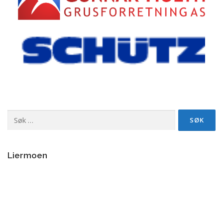
Søk
etter:
Liermoen