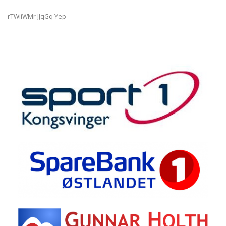
rTWiiWMr JJqGq Yep