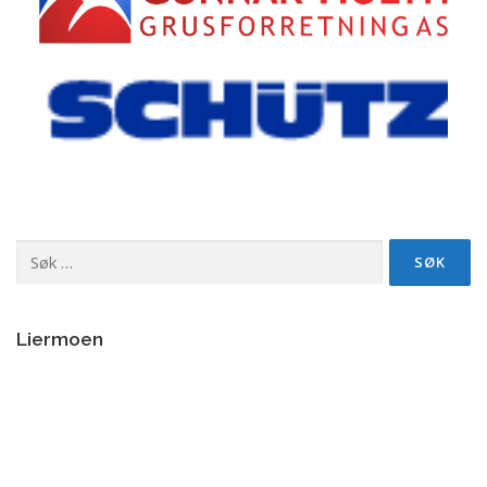
Søk
etter:
Liermoen