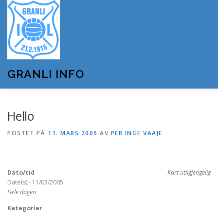
Gå
til
innhold
GRANLI INFO
HJEM
GRANLI IL
KUNSTSNØANLEGGET
Hello
POSTET PÅ
11. MARS 2005
AV
PER INGE VAAJE
ANDRE LAG OG FORENINGER
ARRANGEMENTER
Dato/tid
Kart utilgjengelig
OM GRANLI INFO
Date(s) - 11/03/2005
Hele dagen
Kategorier