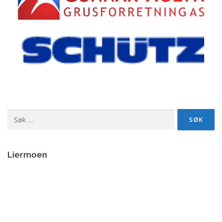
Søk
etter:
Liermoen