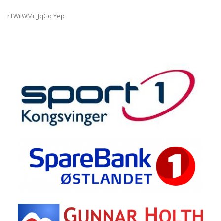
rTWiiWMr JJqGq Yep