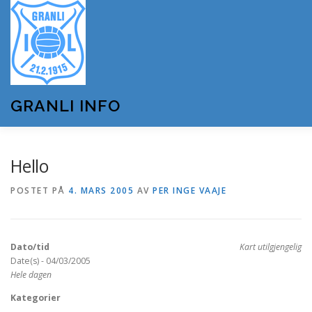
Gå
til
innhold
GRANLI INFO
HJEM
GRANLI IL
KUNSTSNØANLEGGET
Hello
POSTET PÅ
4. MARS 2005
AV
PER INGE VAAJE
ANDRE LAG OG FORENINGER
ARRANGEMENTER
Dato/tid
Kart utilgjengelig
OM GRANLI INFO
Date(s) - 04/03/2005
Hele dagen
Kategorier