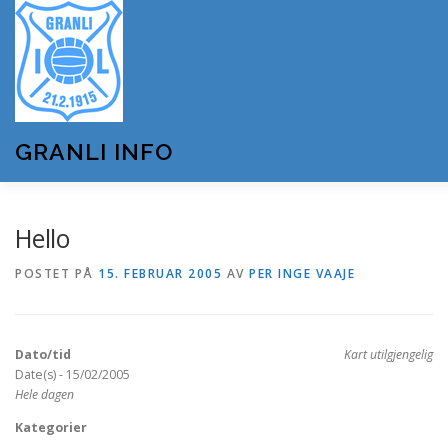
Gå
til
innhold
GRANLI INFO
HJEM
GRANLI IL
KUNSTSNØANLEGGET
Hello
POSTET PÅ
15. FEBRUAR 2005
AV
PER INGE VAAJE
ANDRE LAG OG FORENINGER
ARRANGEMENTER
Dato/tid
Kart utilgjengelig
OM GRANLI INFO
Date(s) - 15/02/2005
Hele dagen
Kategorier