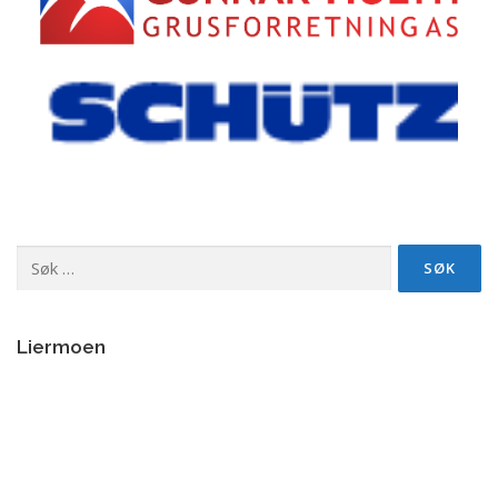
Søk
etter:
Liermoen