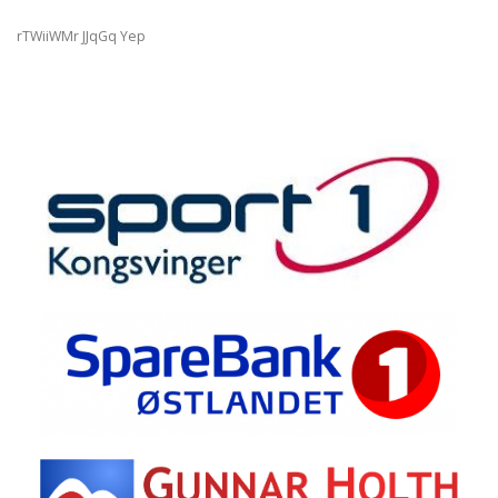
rTWiiWMr JJqGq Yep