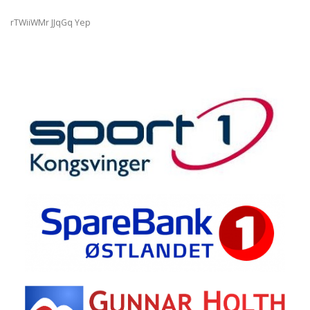
rTWiiWMr JJqGq Yep