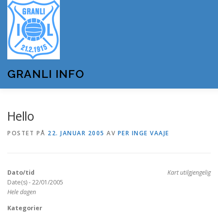
Gå
til
innhold
GRANLI INFO
HJEM
GRANLI IL
KUNSTSNØANLEGGET
Hello
POSTET PÅ
22. JANUAR 2005
AV
PER INGE VAAJE
ANDRE LAG OG FORENINGER
ARRANGEMENTER
Dato/tid
Kart utilgjengelig
OM GRANLI INFO
Date(s) - 22/01/2005
Hele dagen
Kategorier