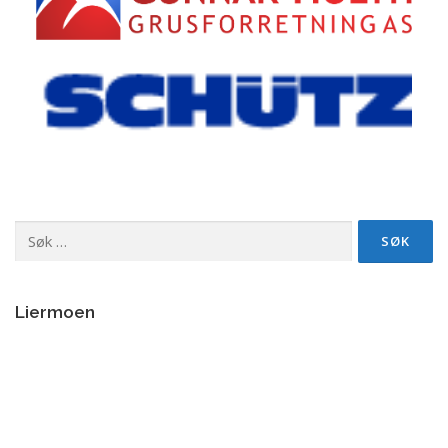
Søk
etter:
Liermoen