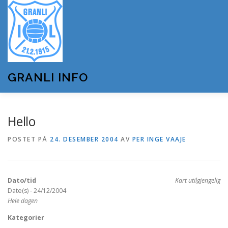
Gå
til
innhold
GRANLI INFO
HJEM
GRANLI IL
KUNSTSNØANLEGGET
Hello
POSTET PÅ
24. DESEMBER 2004
AV
PER INGE VAAJE
ANDRE LAG OG FORENINGER
ARRANGEMENTER
Dato/tid
Kart utilgjengelig
OM GRANLI INFO
Date(s) - 24/12/2004
Hele dagen
Kategorier