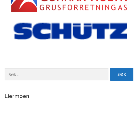
Søk
etter:
Liermoen