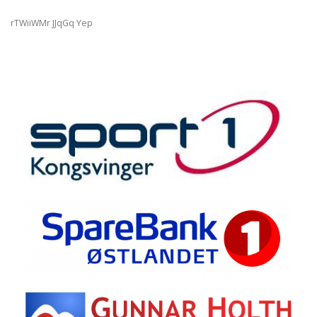
rTWiiWMr JJqGq Yep