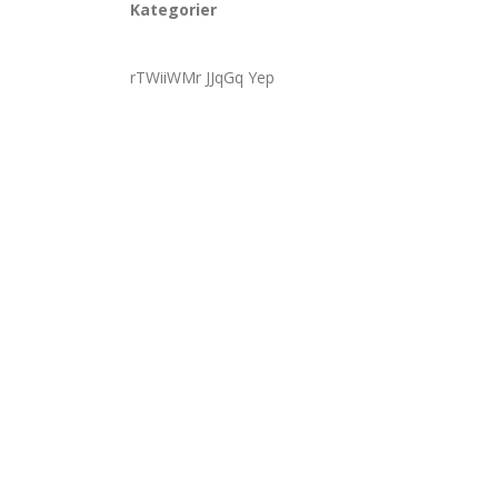
Kategorier
rTWiiWMr JJqGq Yep