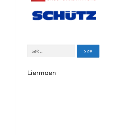
Søk
etter:
Liermoen