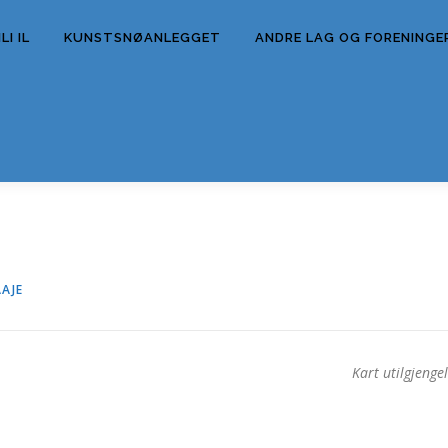
I IL
KUNSTSNØANLEGGET
ANDRE LAG OG FORENINGE
AAJE
Kart utilgjengel