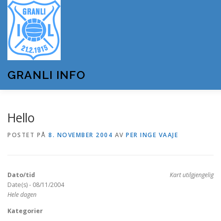
Gå
til
innhold
GRANLI INFO
HJEM
GRANLI IL
KUNSTSNØANLEGGET
Hello
POSTET PÅ
8. NOVEMBER 2004
AV
PER INGE VAAJE
ANDRE LAG OG FORENINGER
ARRANGEMENTER
Dato/tid
Kart utilgjengelig
OM GRANLI INFO
Date(s) - 08/11/2004
Hele dagen
Kategorier