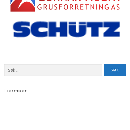
Søk
etter:
Liermoen