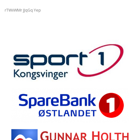
rTWiiWMr JJqGq Yep