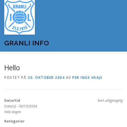
Gå
til
innhold
GRANLI INFO
HJEM
GRANLI IL
KUNSTSNØANLEGGET
Hello
POSTET PÅ
30. OKTOBER 2004
AV
PER INGE VAAJE
ANDRE LAG OG FORENINGER
ARRANGEMENTER
Dato/tid
Kart utilgjengelig
OM GRANLI INFO
Date(s) - 30/10/2004
Hele dagen
Kategorier