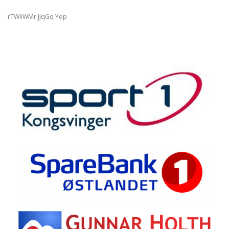
rTWiiWMr JJqGq Yep