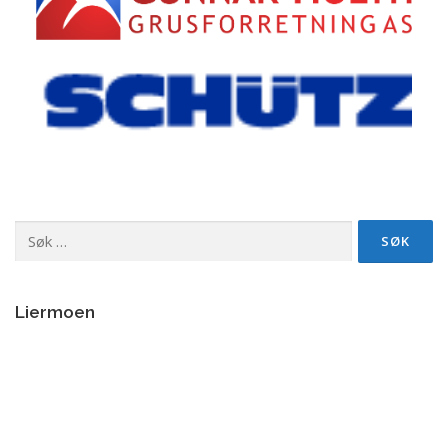
Søk
etter:
Liermoen