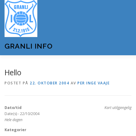
Gå
til
innhold
GRANLI INFO
HJEM
GRANLI IL
KUNSTSNØANLEGGET
Hello
POSTET PÅ
22. OKTOBER 2004
AV
PER INGE VAAJE
ANDRE LAG OG FORENINGER
ARRANGEMENTER
Dato/tid
Kart utilgjengelig
OM GRANLI INFO
Date(s) - 22/10/2004
Hele dagen
Kategorier