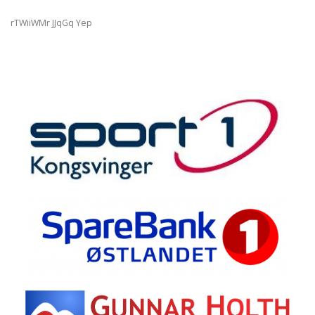
rTWiiWMr JJqGq Yep