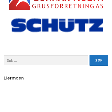
Søk
etter:
Liermoen