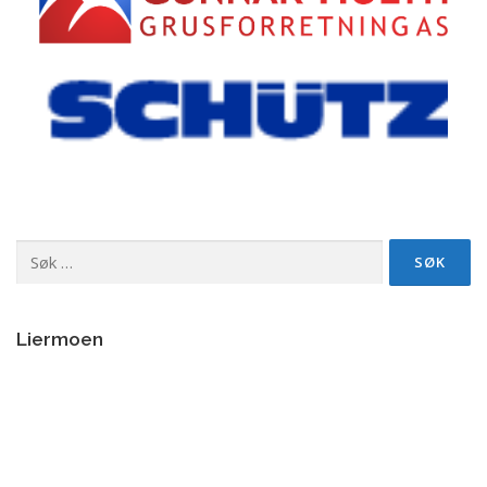
Søk
etter:
Liermoen