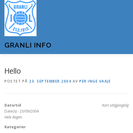
Gå
til
innhold
GRANLI INFO
HJEM
GRANLI IL
KUNSTSNØANLEGGET
Hello
POSTET PÅ
23. SEPTEMBER 2004
AV
PER INGE VAAJE
ANDRE LAG OG FORENINGER
ARRANGEMENTER
Dato/tid
Kart utilgjengelig
OM GRANLI INFO
Date(s) - 23/09/2004
Hele dagen
Kategorier