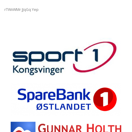
rTWiiWMr JJqGq Yep