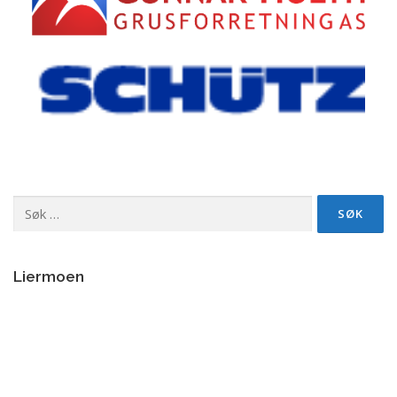
Søk
etter:
Liermoen