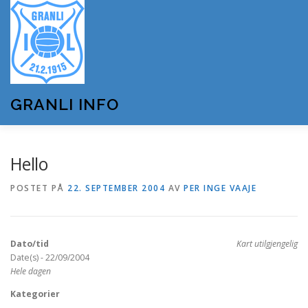
Gå
til
innhold
GRANLI INFO
HJEM
GRANLI IL
KUNSTSNØANLEGGET
Hello
POSTET PÅ
22. SEPTEMBER 2004
AV
PER INGE VAAJE
ANDRE LAG OG FORENINGER
ARRANGEMENTER
Dato/tid
Kart utilgjengelig
OM GRANLI INFO
Date(s) - 22/09/2004
Hele dagen
Kategorier