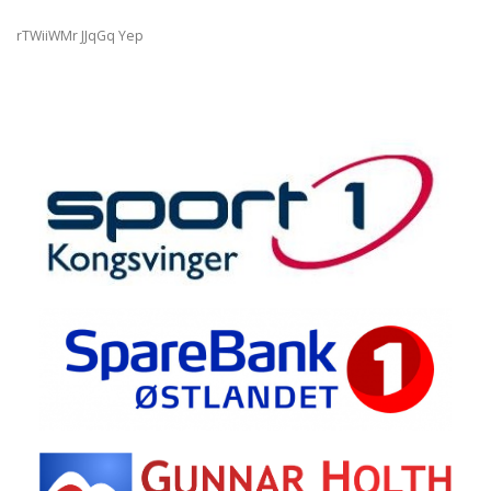
rTWiiWMr JJqGq Yep