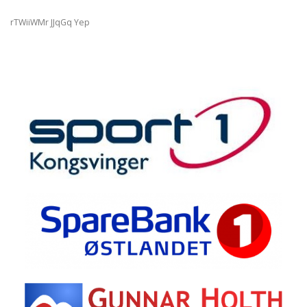
rTWiiWMr JJqGq Yep