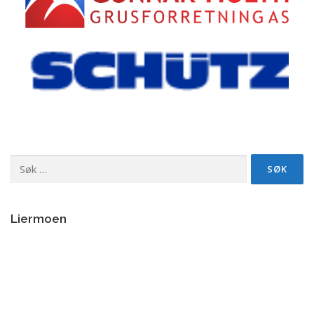
Søk
etter:
Liermoen