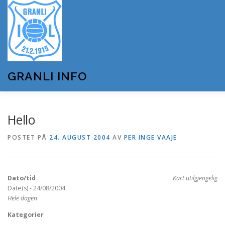
Gå
til
innhold
GRANLI INFO
HJEM
GRANLI IL
KUNSTSNØANLEGGET
Hello
POSTET PÅ
24. AUGUST 2004
AV
PER INGE VAAJE
ANDRE LAG OG FORENINGER
ARRANGEMENTER
Dato/tid
Kart utilgjengelig
OM GRANLI INFO
Date(s) - 24/08/2004
Hele dagen
Kategorier