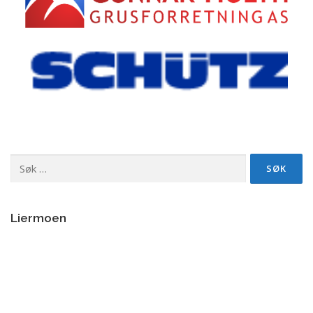
Søk
etter:
Liermoen