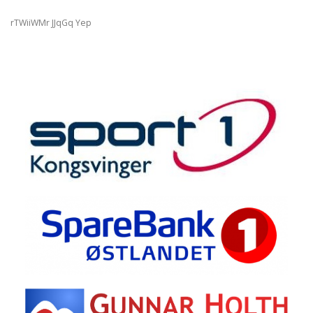
rTWiiWMr JJqGq Yep