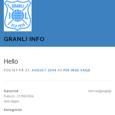
Gå
til
innhold
GRANLI INFO
HJEM
GRANLI IL
KUNSTSNØANLEGGET
Hello
POSTET PÅ
21. AUGUST 2004
AV
PER INGE VAAJE
ANDRE LAG OG FORENINGER
ARRANGEMENTER
Dato/tid
Kart utilgjengelig
OM GRANLI INFO
Date(s) - 21/08/2004
Hele dagen
Kategorier