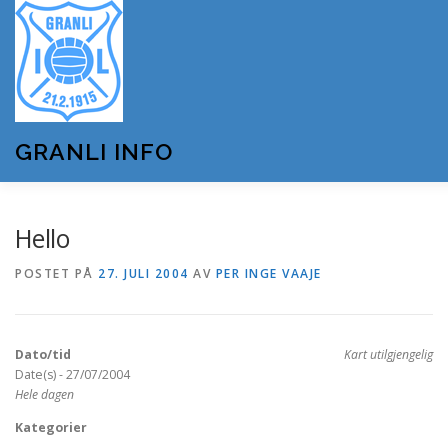
Gå
til
innhold
GRANLI INFO
HJEM
GRANLI IL
KUNSTSNØANLEGGET
Hello
POSTET PÅ
27. JULI 2004
AV
PER INGE VAAJE
ANDRE LAG OG FORENINGER
ARRANGEMENTER
Dato/tid
Kart utilgjengelig
OM GRANLI INFO
Date(s) - 27/07/2004
Hele dagen
Kategorier