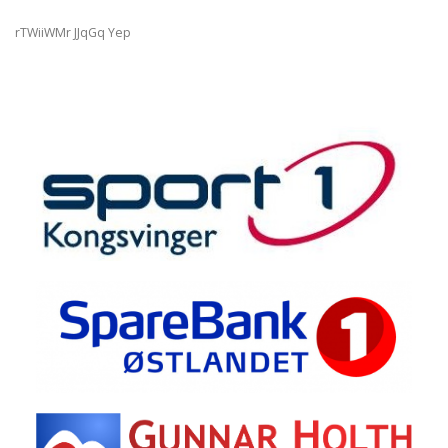
rTWiiWMr JJqGq Yep