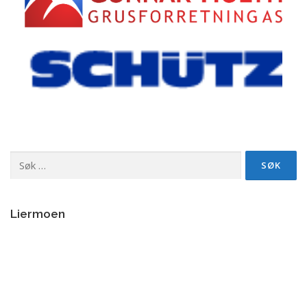
Søk
etter:
Liermoen