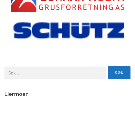
Søk
etter:
Liermoen