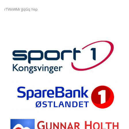
rTWiiWMr JJqGq Yep