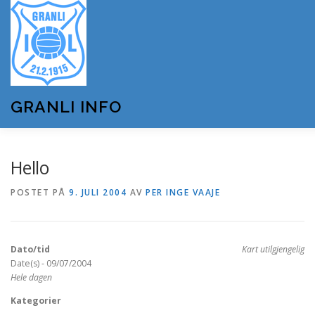
Gå
til
innhold
GRANLI INFO
HJEM
GRANLI IL
KUNSTSNØANLEGGET
Hello
POSTET PÅ
9. JULI 2004
AV
PER INGE VAAJE
ANDRE LAG OG FORENINGER
ARRANGEMENTER
Dato/tid
Kart utilgjengelig
OM GRANLI INFO
Date(s) - 09/07/2004
Hele dagen
Kategorier