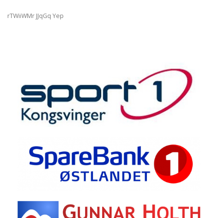
rTWiiWMr JJqGq Yep