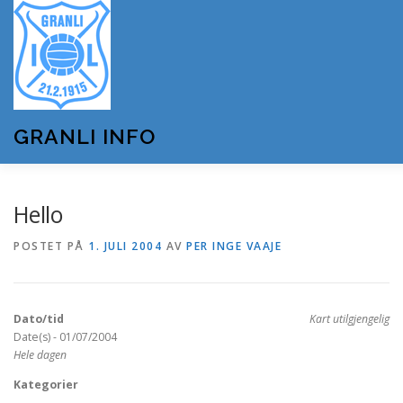
Gå
til
innhold
GRANLI INFO
HJEM
GRANLI IL
KUNSTSNØANLEGGET
Hello
POSTET PÅ
1. JULI 2004
AV
PER INGE VAAJE
ANDRE LAG OG FORENINGER
ARRANGEMENTER
Dato/tid
Kart utilgjengelig
OM GRANLI INFO
Date(s) - 01/07/2004
Hele dagen
Kategorier