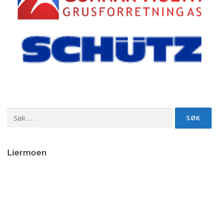
Søk
etter:
Liermoen