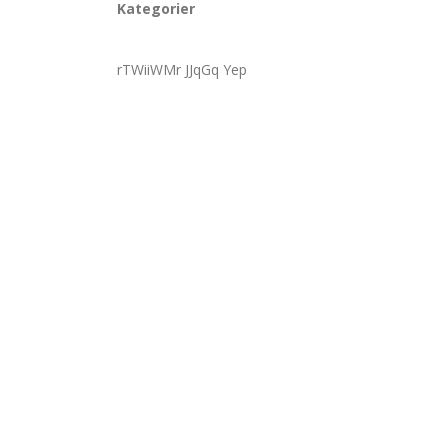
Kategorier
rTWiiWMr JJqGq Yep