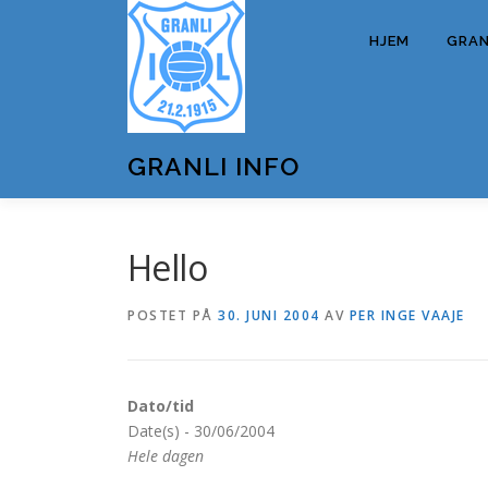
Gå
til
HJEM
GRANL
innhold
GRANLI INFO
Hello
POSTET PÅ
30. JUNI 2004
AV
PER INGE VAAJE
Dato/tid
Date(s) - 30/06/2004
Hele dagen