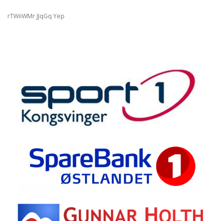
rTWiiWMr JJqGq Yep