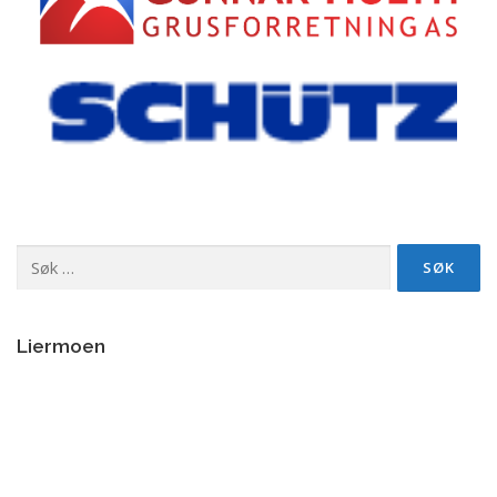
Søk
etter:
Liermoen