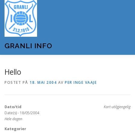
Gå
til
innhold
GRANLI INFO
HJEM
GRANLI IL
KUNSTSNØANLEGGET
Hello
POSTET PÅ
18. MAI 2004
AV
PER INGE VAAJE
ANDRE LAG OG FORENINGER
ARRANGEMENTER
Dato/tid
Kart utilgjengelig
OM GRANLI INFO
Date(s) - 18/05/2004
Hele dagen
Kategorier