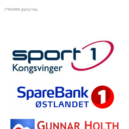
rTWiiWMr JJqGq Yep