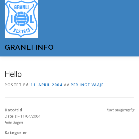
Gå
til
innhold
GRANLI INFO
HJEM
GRANLI IL
KUNSTSNØANLEGGET
Hello
POSTET PÅ
11. APRIL 2004
AV
PER INGE VAAJE
ANDRE LAG OG FORENINGER
ARRANGEMENTER
Dato/tid
Kart utilgjengelig
OM GRANLI INFO
Date(s) - 11/04/2004
Hele dagen
Kategorier