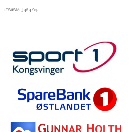
rTWiiWMr JJqGq Yep