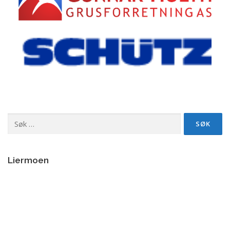
Søk
etter:
Liermoen