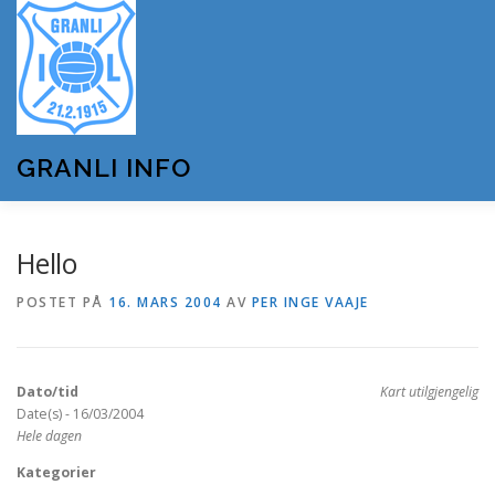
Gå
til
innhold
GRANLI INFO
HJEM
GRANLI IL
KUNSTSNØANLEGGET
Hello
POSTET PÅ
16. MARS 2004
AV
PER INGE VAAJE
ANDRE LAG OG FORENINGER
ARRANGEMENTER
Dato/tid
Kart utilgjengelig
OM GRANLI INFO
Date(s) - 16/03/2004
Hele dagen
Kategorier