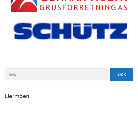
Søk
etter:
Liermoen