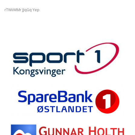
rTWiiWMr JJqGq Yep