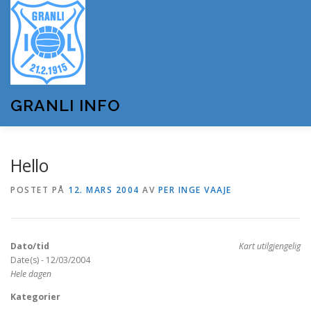
Gå
til
innhold
GRANLI INFO
HJEM
GRANLI IL
KUNSTSNØANLEGGET
Hello
POSTET PÅ
12. MARS 2004
AV
PER INGE VAAJE
ANDRE LAG OG FORENINGER
ARRANGEMENTER
Dato/tid
Kart utilgjengelig
OM GRANLI INFO
Date(s) - 12/03/2004
Hele dagen
Kategorier