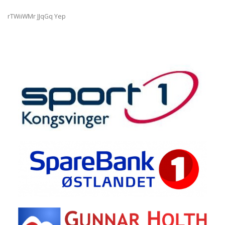
rTWiiWMr JJqGq Yep