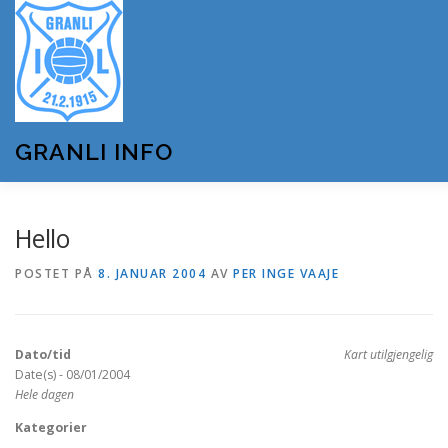
Gå
til
innhold
GRANLI INFO
HJEM
GRANLI IL
KUNSTSNØANLEGGET
Hello
POSTET PÅ
8. JANUAR 2004
AV
PER INGE VAAJE
ANDRE LAG OG FORENINGER
ARRANGEMENTER
Dato/tid
Kart utilgjengelig
OM GRANLI INFO
Date(s) - 08/01/2004
Hele dagen
Kategorier