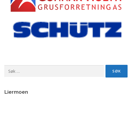
Søk
etter:
Liermoen