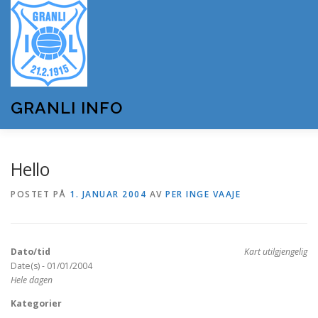
Gå
til
innhold
GRANLI INFO
HJEM
GRANLI IL
KUNSTSNØANLEGGET
Hello
POSTET PÅ
1. JANUAR 2004
AV
PER INGE VAAJE
ANDRE LAG OG FORENINGER
ARRANGEMENTER
Dato/tid
Kart utilgjengelig
OM GRANLI INFO
Date(s) - 01/01/2004
Hele dagen
Kategorier