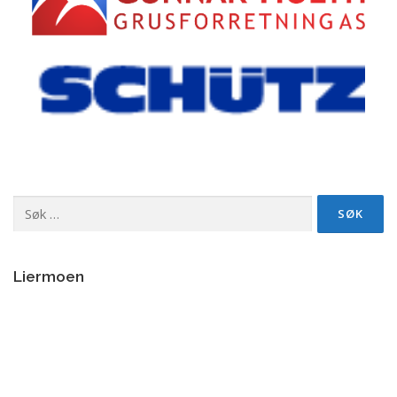
Søk
etter:
Liermoen