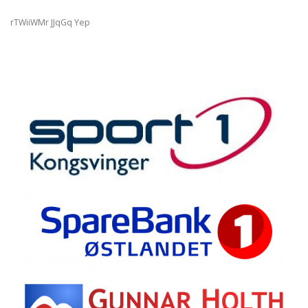
rTWiiWMr JJqGq Yep