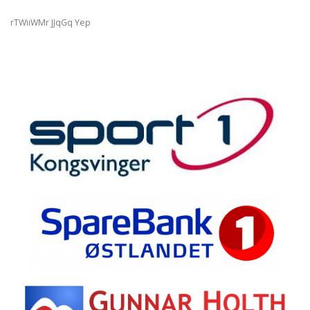
rTWiiWMr JJqGq Yep