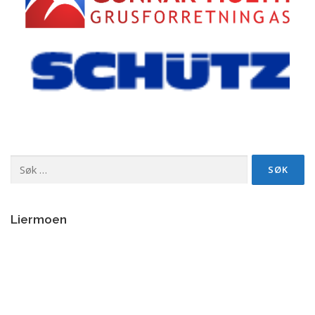
Søk
etter:
Liermoen