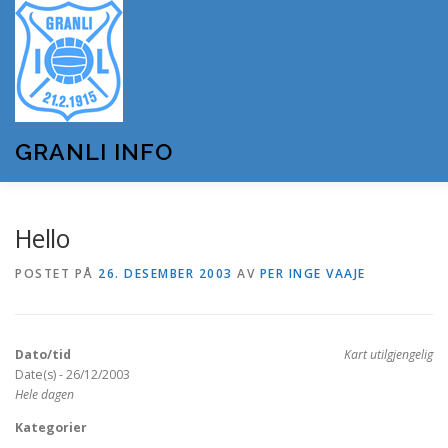
Gå
til
innhold
GRANLI INFO
HJEM
GRANLI IL
KUNSTSNØANLEGGET
Hello
POSTET PÅ
26. DESEMBER 2003
AV
PER INGE VAAJE
ANDRE LAG OG FORENINGER
ARRANGEMENTER
Dato/tid
Kart utilgjengelig
OM GRANLI INFO
Date(s) - 26/12/2003
Hele dagen
Kategorier