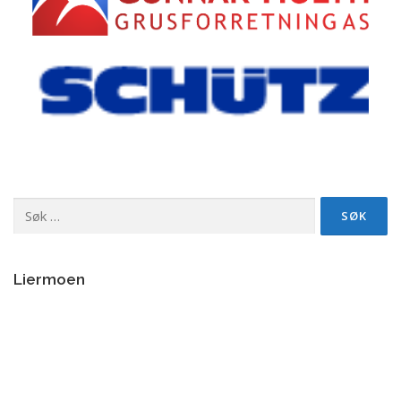
Søk
etter:
Liermoen