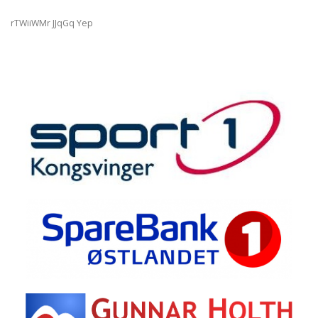
rTWiiWMr JJqGq Yep