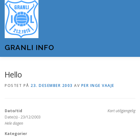
Gå
til
innhold
GRANLI INFO
HJEM
GRANLI IL
KUNSTSNØANLEGGET
Hello
POSTET PÅ
23. DESEMBER 2003
AV
PER INGE VAAJE
ANDRE LAG OG FORENINGER
ARRANGEMENTER
Dato/tid
Kart utilgjengelig
OM GRANLI INFO
Date(s) - 23/12/2003
Hele dagen
Kategorier