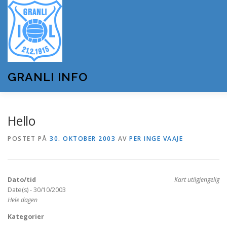
Gå
til
innhold
GRANLI INFO
HJEM
GRANLI IL
KUNSTSNØANLEGGET
Hello
POSTET PÅ
30. OKTOBER 2003
AV
PER INGE VAAJE
ANDRE LAG OG FORENINGER
ARRANGEMENTER
Dato/tid
Kart utilgjengelig
OM GRANLI INFO
Date(s) - 30/10/2003
Hele dagen
Kategorier