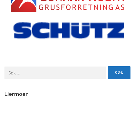
Søk
etter:
Liermoen