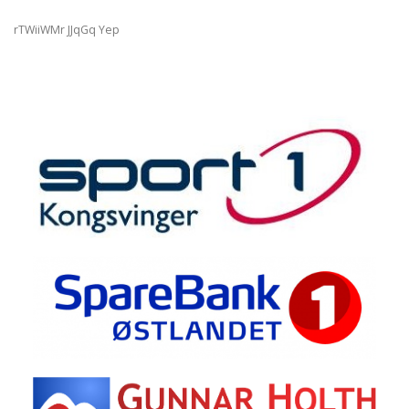
rTWiiWMr JJqGq Yep