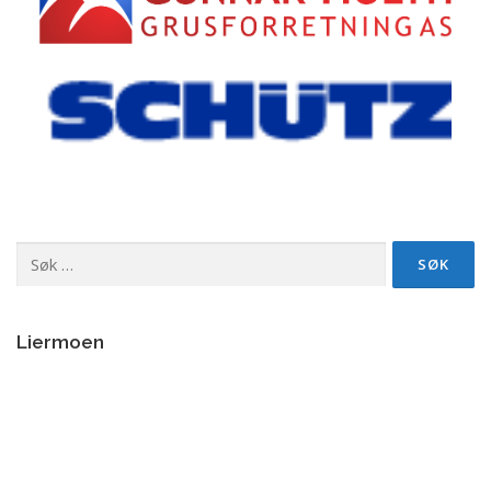
Søk
etter:
Liermoen