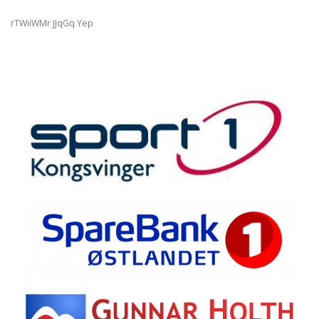
rTWiiWMr JJqGq Yep