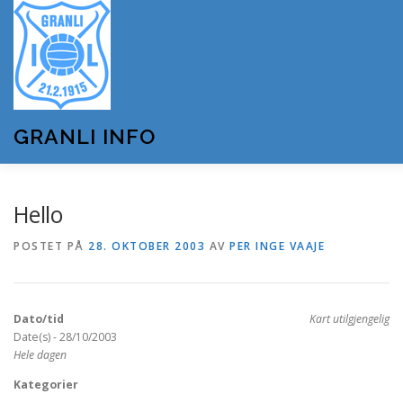
Gå
til
innhold
GRANLI INFO
HJEM
GRANLI IL
KUNSTSNØANLEGGET
Hello
POSTET PÅ
28. OKTOBER 2003
AV
PER INGE VAAJE
ANDRE LAG OG FORENINGER
ARRANGEMENTER
Dato/tid
Kart utilgjengelig
OM GRANLI INFO
Date(s) - 28/10/2003
Hele dagen
Kategorier