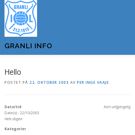
Gå
til
innhold
GRANLI INFO
HJEM
GRANLI IL
KUNSTSNØANLEGGET
Hello
POSTET PÅ
22. OKTOBER 2003
AV
PER INGE VAAJE
ANDRE LAG OG FORENINGER
ARRANGEMENTER
Dato/tid
Kart utilgjengelig
OM GRANLI INFO
Date(s) - 22/10/2003
Hele dagen
Kategorier