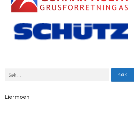
Søk
etter:
Liermoen