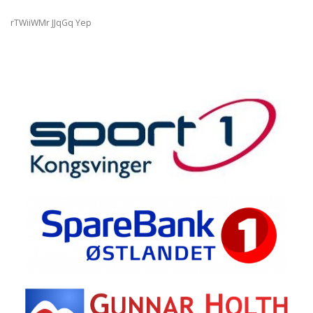
rTWiiWMr JJqGq Yep