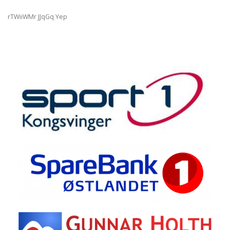
rTWiiWMr JJqGq Yep