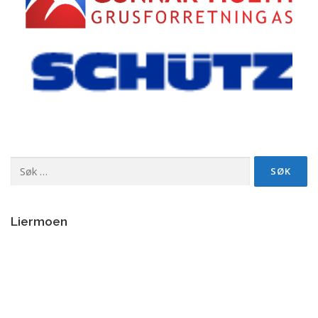
Søk
etter:
Liermoen