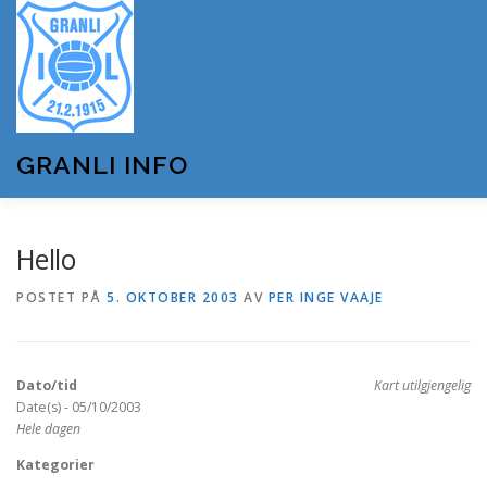
Gå
til
innhold
GRANLI INFO
HJEM
GRANLI IL
KUNSTSNØANLEGGET
Hello
POSTET PÅ
5. OKTOBER 2003
AV
PER INGE VAAJE
ANDRE LAG OG FORENINGER
ARRANGEMENTER
Dato/tid
Kart utilgjengelig
OM GRANLI INFO
Date(s) - 05/10/2003
Hele dagen
Kategorier