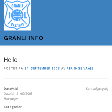
Gå
til
innhold
GRANLI INFO
HJEM
GRANLI IL
KUNSTSNØANLEGGET
Hello
POSTET PÅ
21. SEPTEMBER 2003
AV
PER INGE VAAJE
ANDRE LAG OG FORENINGER
ARRANGEMENTER
Dato/tid
Kart utilgjengelig
OM GRANLI INFO
Date(s) - 21/09/2003
Hele dagen
Kategorier