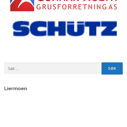
Søk
etter:
Liermoen