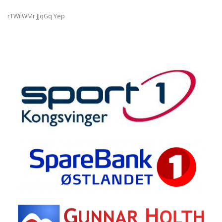
rTWiiWMr JJqGq Yep