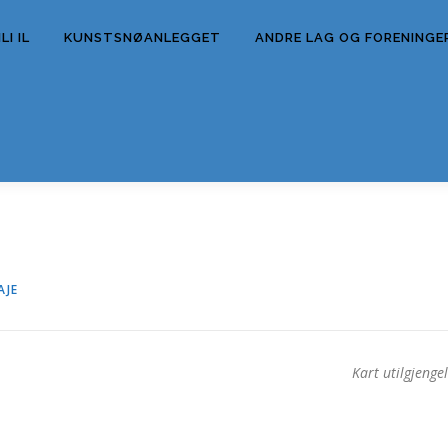
I IL
KUNSTSNØANLEGGET
ANDRE LAG OG FORENINGE
AJE
Kart utilgjengel