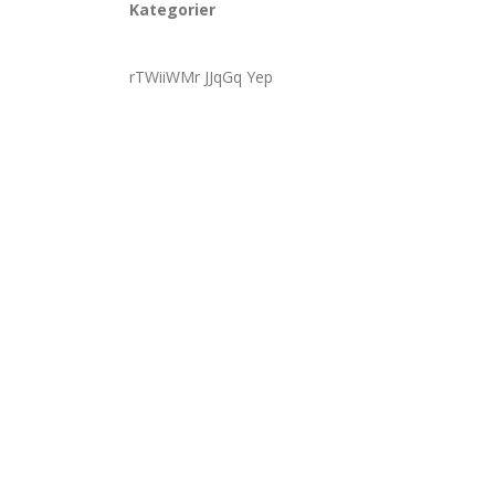
Kategorier
rTWiiWMr JJqGq Yep