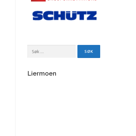
Søk
etter:
Liermoen