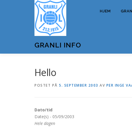
Gå
til
HJEM
GRANL
innhold
GRANLI INFO
Hello
POSTET PÅ
5. SEPTEMBER 2003
AV
PER INGE VA
Dato/tid
Date(s) - 05/09/2003
Hele dagen