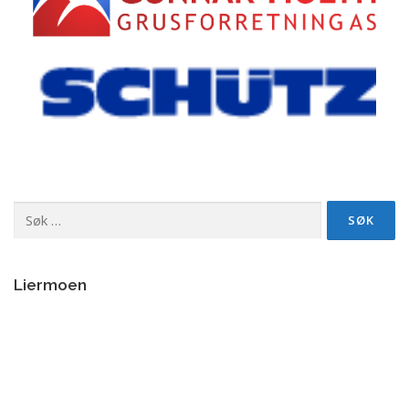
Søk
etter:
Liermoen