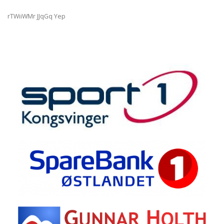
rTWiiWMr JJqGq Yep