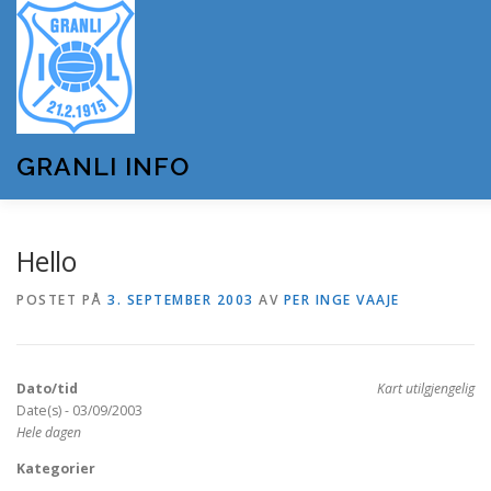
Gå
til
innhold
GRANLI INFO
HJEM
GRANLI IL
KUNSTSNØANLEGGET
Hello
POSTET PÅ
3. SEPTEMBER 2003
AV
PER INGE VAAJE
ANDRE LAG OG FORENINGER
ARRANGEMENTER
Dato/tid
Kart utilgjengelig
OM GRANLI INFO
Date(s) - 03/09/2003
Hele dagen
Kategorier