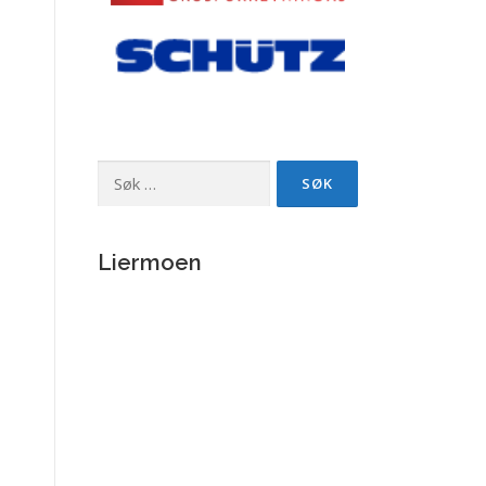
Søk
etter:
Liermoen