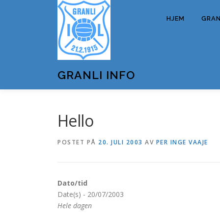
Gå
til
HJEM
GRANL
innhold
GRANLI INFO
Hello
POSTET PÅ
20. JULI 2003
AV
PER INGE VAAJE
Dato/tid
Date(s) - 20/07/2003
Hele dagen