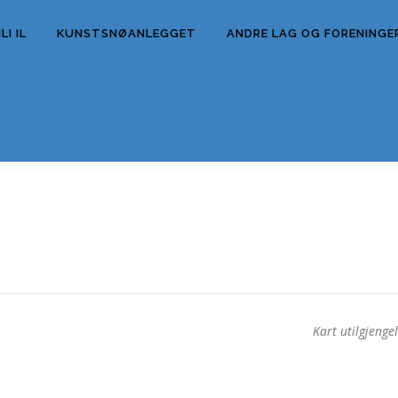
I IL
KUNSTSNØANLEGGET
ANDRE LAG OG FORENINGE
Kart utilgjengel