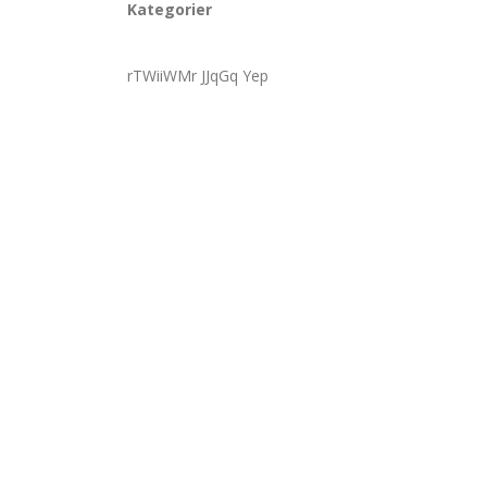
Kategorier
rTWiiWMr JJqGq Yep