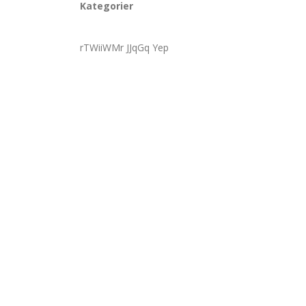
Kategorier
rTWiiWMr JJqGq Yep