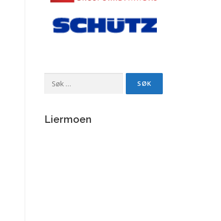
Søk
etter:
Liermoen