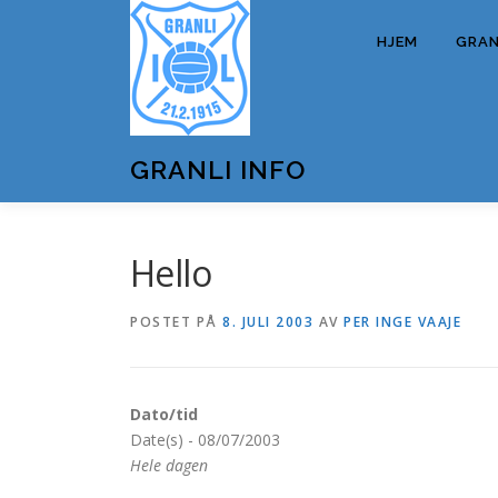
Gå
til
HJEM
GRANL
innhold
GRANLI INFO
Hello
POSTET PÅ
8. JULI 2003
AV
PER INGE VAAJE
Dato/tid
Date(s) - 08/07/2003
Hele dagen