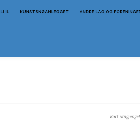
I IL
KUNSTSNØANLEGGET
ANDRE LAG OG FORENINGE
Kart utilgjengel