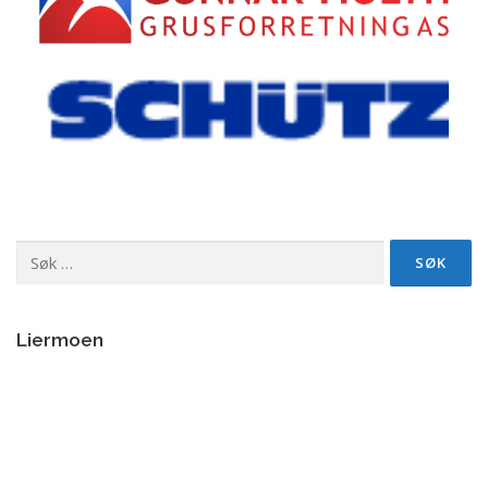
Søk
etter:
Liermoen