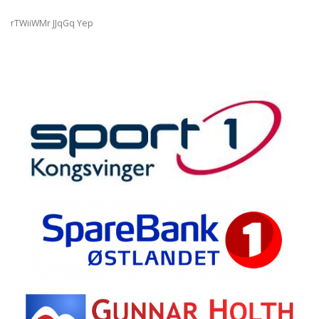
rTWiiWMr JJqGq Yep