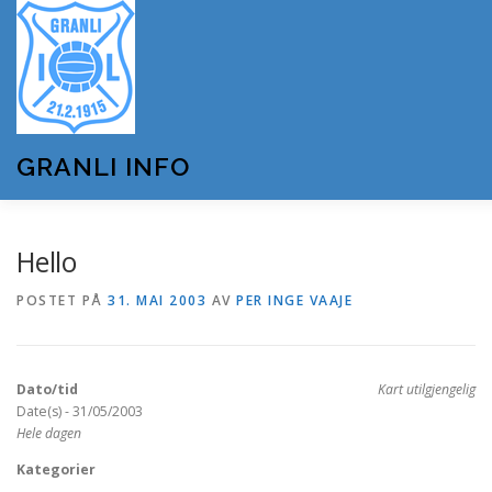
Gå
til
innhold
GRANLI INFO
HJEM
GRANLI IL
KUNSTSNØANLEGGET
Hello
POSTET PÅ
31. MAI 2003
AV
PER INGE VAAJE
ANDRE LAG OG FORENINGER
ARRANGEMENTER
Dato/tid
Kart utilgjengelig
OM GRANLI INFO
Date(s) - 31/05/2003
Hele dagen
Kategorier